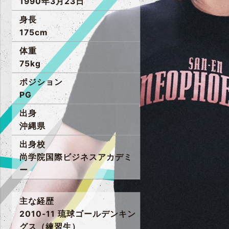
1990年3月23日
身長
175cm
体重
75kg
ポジション
PG
出身
沖縄県
出身校
尚学院国際ビジネスアカデミ
ー
主な経歴
2010-11 琉球ゴールデンキン
グス（練習生）