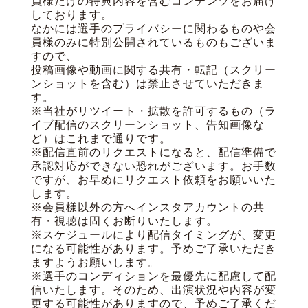
員様だけの特典内容を含むコンテンツをお届け
しております。
なかには選手のプライバシーに関わるものや会
員様のみに特別公開されているものもございま
すので、
投稿画像や動画に関する共有・転記（スクリー
ンショットを含む）は禁止させていただきま
す。
※当社がリツイート・拡散を許可するもの（ラ
イブ配信のスクリーンショット、告知画像な
ど）はこれまで通りです。
※配信直前のリクエストになると、配信準備で
承認対応ができない恐れがございます。お手数
ですが、お早めにリクエスト依頼をお願いいた
します。
※会員様以外の方へインスタアカウントの共
有・視聴は固くお断りいたします。
※スケジュールにより配信タイミングが、変更
になる可能性があります。予めご了承いただき
ますようお願いします。
※選手のコンディションを最優先に配慮して配
信いたします。そのため、出演状況や内容が変
更する可能性がありますので、予めご了承くだ