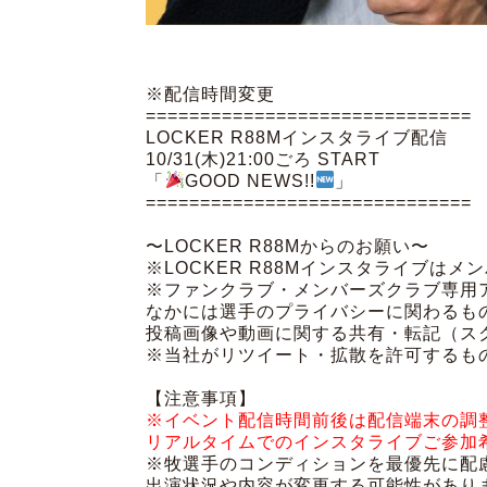
※配信時間変更
==============================
LOCKER R88Mインスタライブ配信
10/31(木)21:00ごろ START
「
GOOD NEWS!!
」
==============================
〜LOCKER R88Mからのお願い〜
※LOCKER R88Mインスタライブは
※ファンクラブ・メンバーズクラブ専用
なかには選手のプライバシーに関わるも
投稿画像や動画に関する共有・転記（ス
※当社がリツイート・拡散を許可するも
【注意事項】
※イベント配信時間前後は配信端末の調
リアルタイムでのインスタライブご参加
※牧選手のコンディションを最優先に配
出演状況や内容が変更する可能性があり